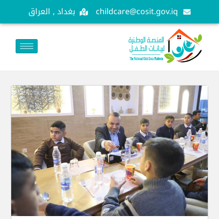
childcare@cosit.gov.iq
بغداد , العراق