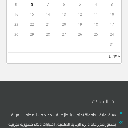
9
8
7
6
5
4
3
16
15
14
13
12
11
10
23
22
21
20
19
18
17
30
29
28
27
26
25
24
31
« فبراير
اخر المقالات
هيئة رعاية الطفولة تحتفي بإنجاز عراقي جديد في المحافل العربية
بحضور مدير عام دائرة الرعاية العلمية.. اختبارات ذكاء حضورية تجريبية