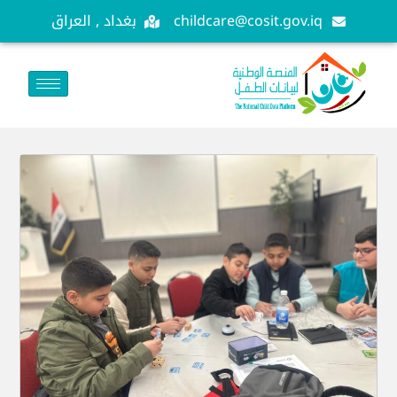
childcare@cosit.gov.iq
بغداد , العراق