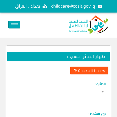
childcare@cosit.gov.iq
بغداد , العراق
اظهار النتائج حسب :
Clear all filters
الدائرة :
الدائرة
نوع النشاط :