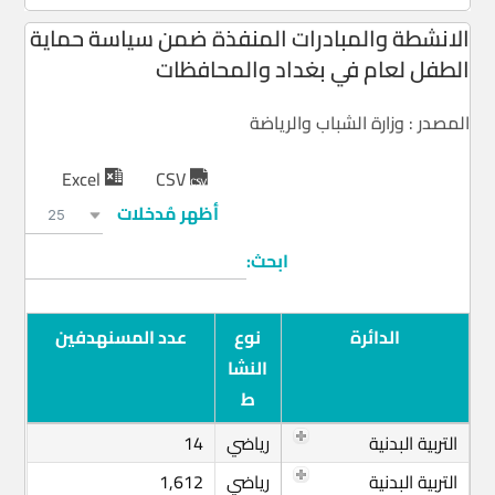
الانشطة والمبادرات المنفذة ضمن سياسة حماية
الطفل لعام في بغداد والمحافظات
المصدر : وزارة الشباب والرياضة
Excel
CSV
أظهر مُدخلات
25
ابحث:
الدائرة
نوع
عدد المسنهدفين
النشا
ط
التربية البدنية
رياضي
14
التربية البدنية
رياضي
1,612